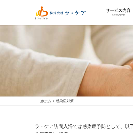
コ
ナ
ン
ビ
サービス内容
テ
ゲ
SERVICE
ン
ー
ツ
シ
へ
ョ
ス
ン
キ
に
ッ
移
プ
動
ホーム
感染症対策
ラ・ケア訪問入浴では感染症予防として、以