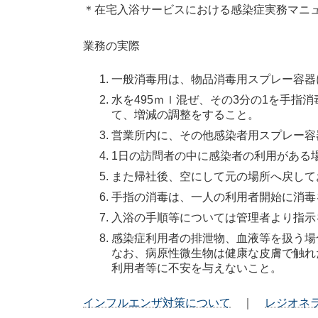
＊在宅入浴サービスにおける感染症実務マニ
業務の実際
一般消毒用は、物品消毒用スプレー容器
水を495ｍｌ混ぜ、その3分の1を手指
て、増減の調整をすること。
営業所内に、その他感染者用スプレー容
1日の訪問者の中に感染者の利用がある
また帰社後、空にして元の場所へ戻して
手指の消毒は、一人の利用者開始に消毒
入浴の手順等については管理者より指示
感染症利用者の排泄物、血液等を扱う場
なお、病原性微生物は健康な皮膚で触れ
利用者等に不安を与えないこと。
インフルエンザ対策について
｜
レジオネ