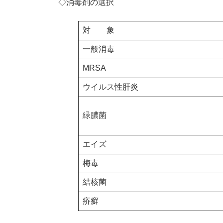
◇消毒剤の選択
対 象
一般消毒
MRSA
ウイルス性肝炎
緑膿菌
エイズ
梅毒
結核菌
疥癬